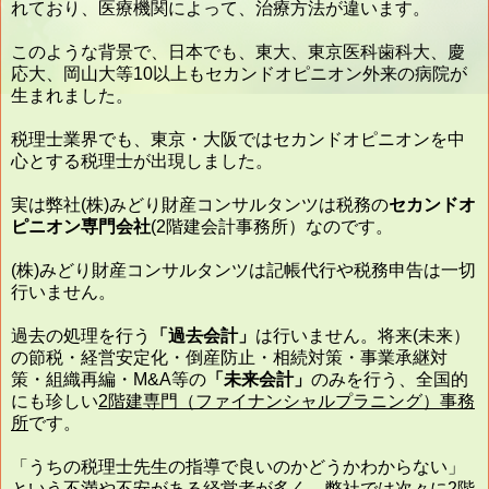
れており、医療機関によって、治療方法が違います。
このような背景で、日本でも、東大、東京医科歯科大、慶
応大、岡山大等10以上もセカンドオピニオン外来の病院が
生まれました。
税理士業界でも、東京・大阪ではセカンドオピニオンを中
心とする税理士が出現しました。
実は弊社(株)みどり財産コンサルタンツは税務の
セカンドオ
ピニオン専門会社
(2階建会計事務所）なのです。
(株)みどり財産コンサルタンツは記帳代行や税務申告は一切
行いません。
過去の処理を行う
「過去会計」
は行いません。将来(未来）
の節税・経営安定化・倒産防止・相続対策・事業承継対
策・組織再編・M&A等の
「未来会計」
のみを行う、全国的
にも珍しい
2階建専門（ファイナンシャルプラニング）事務
所
です。
「うちの税理士先生の指導で良いのかどうかわからない」
という不満や不安がある経営者が多く、弊社では次々に2階