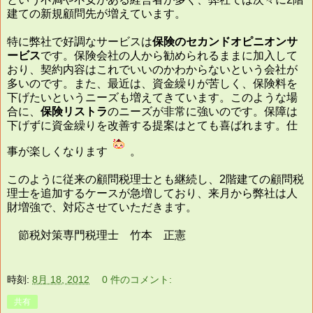
建ての新規顧問先が増えています。
特に弊社で好調なサービスは
保険のセカンドオピニオンサ
ービス
です。保険会社の人から勧められるままに加入して
おり、契約内容はこれでいいのかわからないという会社が
多いのです。また、最近は、資金繰りが苦しく、保険料を
下げたいというニーズも増えてきています。このような場
合に、
保険リストラ
のニーズが非常に強いのです。保障は
下げずに資金繰りを改善する提案はとても喜ばれます。仕
事が楽しくなります
。
このように従来の顧問税理士とも継続し、2階建ての顧問税
理士を追加するケースが急増しており、来月から弊社は人
財増強で、対応させていただきます。
節税対策専門税理士 竹本 正憲
時刻:
8月 18, 2012
0 件のコメント:
共有