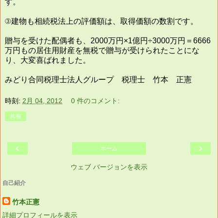
す。
③建物も相続税法上の評価額は、取得価額の数割です。
贈与を受けた配偶者も、2000万円×1億円÷3000万円＝6666
万円もの居住用財産を無税で贈与が受けられたことにな
り、大変喜ばれました。
みどり合同税理士法人グループ 税理士 竹本 正憲
時刻:
2月 04, 2012
0 件のコメント:
共有
‹
›
ホーム
ウェブ バージョンを表示
自己紹介
竹本正憲
詳細プロフィールを表示