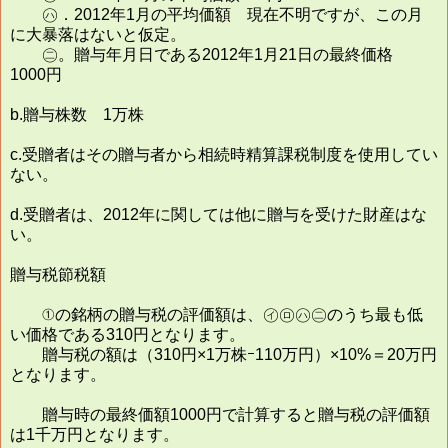
㋩．2012年1月の平均価額 現在不明ですが、この月
に大暴落はないと仮定。
㊁。贈与年月日である2012年1月21日の最終価格
1000円
b.贈与株数 1万株
c.受贈者はその贈与者から相続時精算課税制度を使用してい
ない。
d.受贈者は、2012年に関しては他に贈与を受けた財産はな
い。
贈与税節税額
①の銘柄の贈与税の評価額は、㋑㋺㋩㊁のうち最も低
い価格である310円となります。
贈与税の額は（310円×1万株ｰ110万円）×10%＝20万円
となります。
贈与時の最終価額1000円で計算すると贈与税の評価額
は1千万円となります。