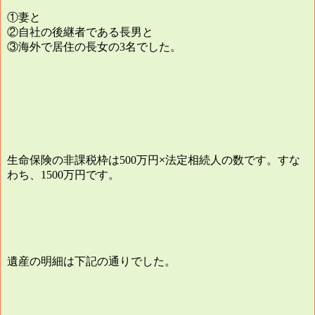
①妻と
②自社の後継者である長男と
③海外で居住の長女の
名でした。
3
生命保険の非課税枠は
万円×法定相続人の数です。すな
500
わち、
万円です。
1500
遺産の明細は下記の通りでした。