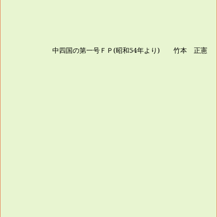
中四国の第一号ＦＰ
(
昭和
54
年より
)
竹本 正憲