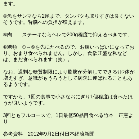
ます。
④魚をサンマなら2尾まで。タンパクも取りすぎは良くない
そうです。腎臓への負担が増えます。
⑤肉 ステーキならヘレで200g程度で抑えるべきです。
⑥糖類 ①～⑤を先にたべるので、お腹いっぱいになってお
り、おまり食べられません。しかし、食欲旺盛な私など
は、まだ食べられます（笑）。
なお、過剰な糖質制限により脂肪が分解してできるｹﾄﾝ体が
増えすぎ、意識がもうろうとして病院に運ばれることもあ
るようです。
ですから、1回の食事で小さなおにぎり1個程度は食べたほ
うが良いようです。
3回ともフルコースで、1日最低50品目食べる竹本 正憲よ
り
参考資料 2012年9月2日付日本経済新聞