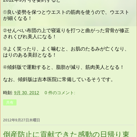
①良い姿勢を保つとウエストの筋肉を使うので、ウエスト
が細くなる！
②せんべい布団の上で寝返りを打つと曲がった背骨が修正
されくびれ美人になる！
③よく笑ったり、よく噛むと、お肌のたるみが亡くなり、
はりのある美顔となる！
④傾斜版で運動すると、脂肪が減り、筋肉美人となる！
なお、傾斜版は吉本医院に常備しているそうです。
時刻:
9月 30, 2012
0 件のコメント:
共有
2012年9月27日木曜日
倒産防止に貢献できた感動の日帰り東