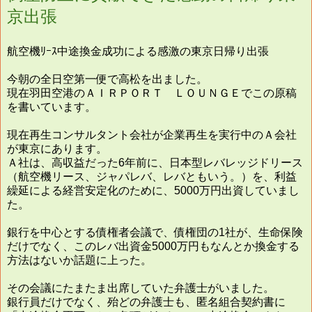
京出張
航空機ﾘｰｽ中途換金成功による感激の東京日帰り出張
今朝の全日空第一便で高松を出ました。
現在羽田空港のＡＩＲＰＯＲＴ ＬＯＵＮＧＥでこの原稿
を書いています。
現在再生コンサルタント会社が企業再生を実行中のＡ会社
が東京にあります。
Ａ社は、高収益だった6年前に、日本型レバレッジドリース
（航空機リース、ジャパレバ、レバともいう。）を、利益
繰延による経営安定化のために、5000万円出資していまし
た。
銀行を中心とする債権者会議で、債権団の1社が、生命保険
だけでなく、このレバ出資金5000万円もなんとか換金する
方法はないか話題に上った。
その会議にたまたま出席していた弁護士がいました。
銀行員だけでなく、殆どの弁護士も、匿名組合契約書に