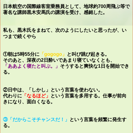
日本航空の国際線客室乗務員として、地球約700周飛ぶ等で
著名な講師黒木安馬氏の講演を受け、感銘した。
私も、黒木氏をまねて、次のようにしたいと思ったが、い
つまで続くやら
①朝は5時55分に
「gogogo」
と叫び跳び起きる。
そのあと、深夜の2日酔いであまり寝ていなくとも、
「ああよく寝たと叫ぶ。」
そうすると爽快な1日を開始でき
る。
②日中は、「しかし」という言葉を使わない。
代わりに
「なるほど」
という言葉を多用する。仕事が前向
きになり、面白くなる。
③「だからこそチャンスだ！」
という言葉を頻繁に発生す
る。