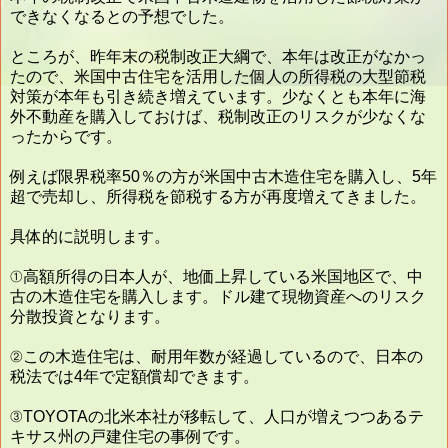
できなくなるとの予想でした。
ところが、昨年末の税制改正大綱で、本年は改正がなかっ
たので、米国中古住宅を活用した個人の所得税の大型節税
対策が本年も引き続き増えています。少なくとも本年に海
外不動産を購入しておけば、税制改正のリスクが少なくな
ったからです。
例えば限界税率50％の方が米国中古木造住宅を購入し、5年
超で売却し、所得税を節税する方が再度増えてきました。
具体的に説明します。
①高額所得の日本人が、地価上昇している米国地区で、中
古の木造住宅を購入します。ドル建て現物資産へのリスク
分散投資となります。
②この木造住宅は、耐用年数が経過しているので、日本の
税法では4年で定額償却できます。
③TOYOTAの北米本社が移転して、人口が増えつつあるテ
キサス州の戸建住宅の事例です。