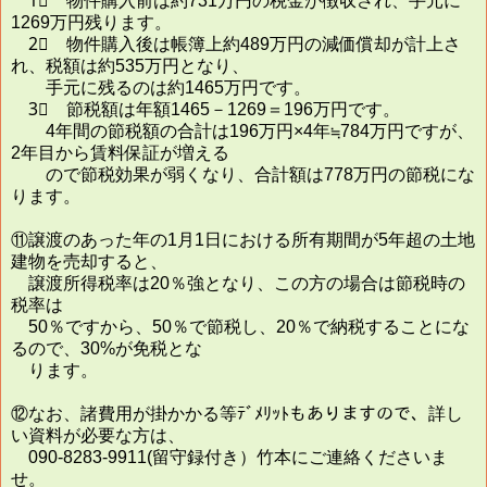
1⃣ 物件購入前は約731万円の税金が徴収され、手元に
1269万円残ります。
2⃣ 物件購入後は帳簿上約489万円の減価償却が計上さ
れ、税額は約535万円となり、
手元に残るのは約1465万円です。
3⃣ 節税額は年額1465－1269＝196万円です。
4年間の節税額の合計は196万円×4年≒784万円ですが、
2年目から賃料保証が増える
ので節税効果が弱くなり、合計額は778万円の節税にな
ります。
⑪譲渡のあった年の1月1日における所有期間が5年超の土地
建物を売却すると、
譲渡所得税率は20％強となり、この方の場合は節税時の
税率は
50％ですから、50％で節税し、20％で納税することにな
るので、30%が免税とな
ります。
⑫なお、諸費用が掛かかる等ﾃﾞﾒﾘｯﾄもありますので、詳し
い資料が必要な方は、
090-8283-9911(留守録付き）竹本にご連絡くださいま
せ。