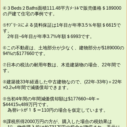
④３Beds２Baths面積111.48平方ﾒｰﾄﾙで販売価格＄189000
の戸建て住宅の事例です。
⑤ｻﾌﾞﾘｰｽによる賃料保証は1年目が年率3.5％年額＄6615で
す。
2年目~6年目が年率3.7%年額＄6993です。
⑥この不動産は、土地部分が少なく、建物部分が$189000の
94%の$177660です。
⑦日本の税法の耐用年数は、木造建築物の場合、22年間で
す。
⑧建築後33年経過した中古建物なので、(22年-33年)＋22年
×0.2≒4年間で減価償却できます。
⑨当初4年間の年間減価償却額は$177660÷4年＝
$44415≒489万円です。
為替ﾚｰﾄが１＄＝110円の場合を仮定しています。
⑩課税所得2000万円の方が、購入した場合の税効果は