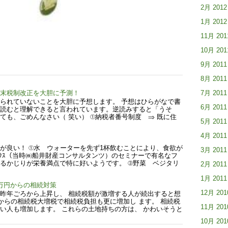
2月 2012
1月 2012
11月 201
10月 201
9月 2011
8月 2011
7月 2011
年末税制改正を大胆に予測！
られていないことを大胆に予想します。 予想はひらがなで書
6月 2011
読むと理解できると言われています。逆読みすると「うそ
ても、ごめんなさい（ 笑い） ①納税者番号制度 ⇒ 既に住
5月 2011
4月 2011
が良い！ ①水 ウォーターを先ず1杯飲むことにより、食欲が
3月 2011
ﾜｰｸｽ（当時㈱船井財産コンサルタンツ）のセミナーで有名なフ
るかじりが栄養満点で特に好いようです。 ③野菜 ベジタリ
2月 2011
1月 2011
万円からの相続対策
12月 201
昨年ごろから上昇し、 相続税額が激増する人が続出すると想
からの相続税大増税で相続税負担も更に増加し ます。 相続税
11月 201
い人も増加します。 これらの土地持ちの方は、 かわいそうと
10月 201