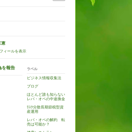
正憲
フィールを表示
為を報告
ラベル
ビジネス情報収集法
ブログ
ほとんど誰も知らない
レバ・オペの中途換金
ﾘｽｸ分散長期節税型資
産運用
レバ・オペの解約 転
売は可能か？