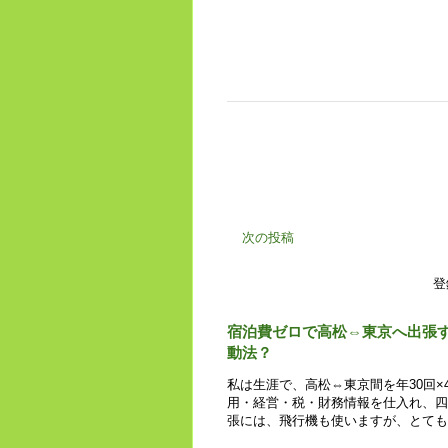
次の投稿
登
宿泊費ゼロで高松⇔東京へ出張
動法？
私は生涯で、高松⇔東京間を年30回×
用・経営・税・財務情報を仕入れ、四
張には、飛行機も使いますが、とても時