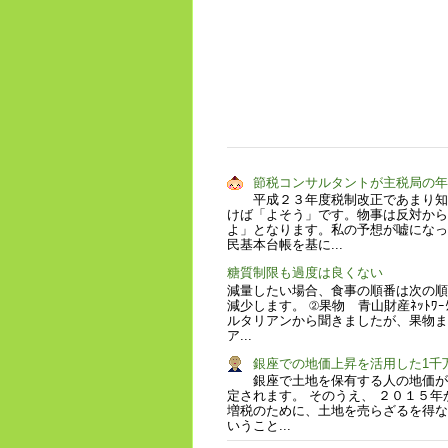
節税コンサルタントが主税局の
平成２３年度税制改正であまり知
けば「よそう」です。物事は反対から
よ」となります。私の予想が嘘になっ
民基本台帳を基に...
糖質制限も過度は良くない
減量したい場合、食事の順番は次の順
減少します。 ②果物 青山財産ﾈｯﾄ
ルタリアンから聞きましたが、果物ま
ア...
銀座での地価上昇を活用した1千
銀座で土地を保有する人の地価が
定されます。 そのうえ、 ２０１５年
増税のために、土地を売らざるを得な
いうこと...