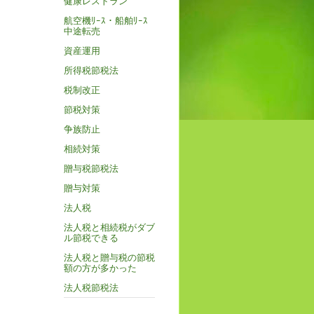
健康レストラン
航空機ﾘｰｽ・船舶ﾘｰｽ
中途転売
資産運用
所得税節税法
税制改正
節税対策
争族防止
相続対策
贈与税節税法
贈与対策
法人税
法人税と相続税がダブ
ル節税できる
法人税と贈与税の節税
額の方が多かった
法人税節税法