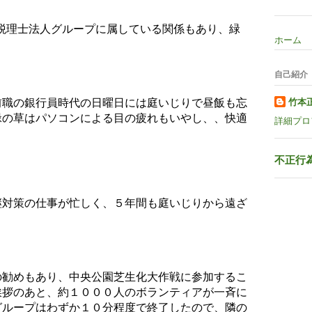
）合同税理士法人グループに属している関係もあり、緑
ホーム
自己紹介
前職の銀行員時代の日曜日には庭いじりで昼飯も忘
竹本
緑の草はパソコンによる目の疲れもいやし、、快適
詳細プロ
不正行
継対策の仕事が忙しく、５年間も庭いじりから遠ざ
の勧めもあり、中央公園芝生化大作戦に参加するこ
挨拶のあと、約１０００人のボランティアが一斉に
グループはわずか１０分程度で終了したので、隣の