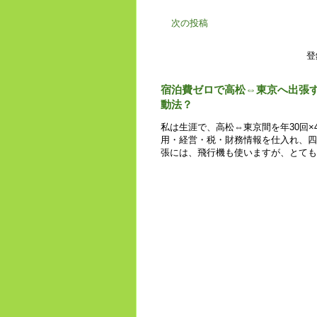
次の投稿
登
宿泊費ゼロで高松⇔東京へ出張
動法？
私は生涯で、高松⇔東京間を年30回×
用・経営・税・財務情報を仕入れ、四
張には、飛行機も使いますが、とても時