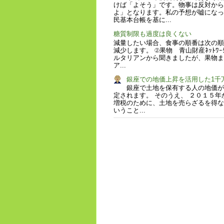
けば「よそう」です。物事は反対から
よ」となります。私の予想が嘘になっ
民基本台帳を基に...
糖質制限も過度は良くない
減量したい場合、食事の順番は次の順
減少します。 ②果物 青山財産ﾈｯﾄ
ルタリアンから聞きましたが、果物ま
ア...
銀座での地価上昇を活用した1千
銀座で土地を保有する人の地価が
定されます。 そのうえ、 ２０１５年
増税のために、土地を売らざるを得な
いうこと...