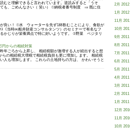
読むと理解できると言われています。逆読みすると「うそ
2月 2012
ても、ごめんなさい（ 笑い） ①納税者番号制度 ⇒ 既に住
1月 2012
11月 201
が良い！ ①水 ウォーターを先ず1杯飲むことにより、食欲が
10月 201
ﾜｰｸｽ（当時㈱船井財産コンサルタンツ）のセミナーで有名なフ
るかじりが栄養満点で特に好いようです。 ③野菜 ベジタリ
9月 2011
8月 2011
万円からの相続対策
昨年ごろから上昇し、 相続税額が激増する人が続出すると想
7月 2011
からの相続税大増税で相続税負担も更に増加し ます。 相続税
い人も増加します。 これらの土地持ちの方は、 かわいそうと
6月 2011
5月 2011
4月 2011
3月 2011
2月 2011
1月 2011
12月 201
11月 201
10月 201