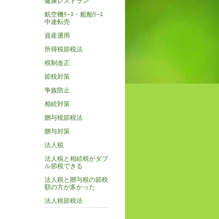
健康レストラン
航空機ﾘｰｽ・船舶ﾘｰｽ
中途転売
資産運用
所得税節税法
税制改正
節税対策
争族防止
相続対策
贈与税節税法
贈与対策
法人税
法人税と相続税がダブ
ル節税できる
法人税と贈与税の節税
額の方が多かった
法人税節税法