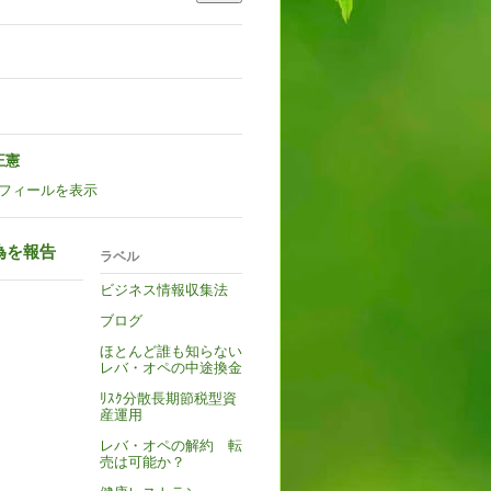
正憲
フィールを表示
為を報告
ラベル
ビジネス情報収集法
ブログ
ほとんど誰も知らない
レバ・オペの中途換金
ﾘｽｸ分散長期節税型資
産運用
レバ・オペの解約 転
売は可能か？