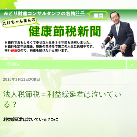
▼
2010年3月11日木曜日
法人税節税＝利益繰延君は泣いてい
る？
利益繰延君は泣いている？□■□