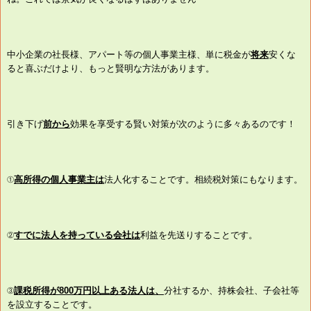
中小企業の社長様、アパート等の個人事業主様、単に税金が
将来
安くな
ると喜ぶだけより、もっと賢明な方法があります。
引き下げ
前から
効果を享受する賢い対策が次のように多々あるのです！
①
高所得の個人事業主は
法人化することです。相続税対策にもなります。
②
すでに法人を持っている会社は
利益を先送りすることです。
③
課税所得が800万円以上ある法人は、
分社するか、持株会社、子会社等
を設立することです。