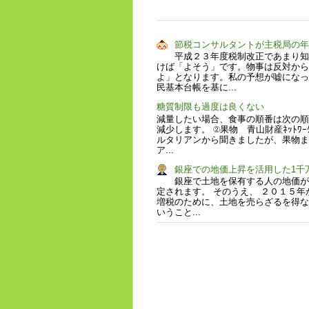
節税コンサルタントが主税局の
平成２３年度税制改正であまり知
けば「よそう」です。物事は反対から
よ」となります。私の予想が嘘になっ
民基本台帳を基に...
糖質制限も過度は良くない
減量したい場合、食事の順番は次の順
減少します。 ②果物 青山財産ﾈｯﾄ
ルタリアンから聞きましたが、果物ま
ア...
銀座での地価上昇を活用した1千
銀座で土地を保有する人の地価が
定されます。 そのうえ、 ２０１５年
増税のために、土地を売らざるを得な
いうこと...