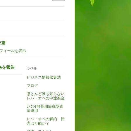
正憲
フィールを表示
為を報告
ラベル
ビジネス情報収集法
ブログ
ほとんど誰も知らない
レバ・オペの中途換金
ﾘｽｸ分散長期節税型資
産運用
レバ・オペの解約 転
売は可能か？