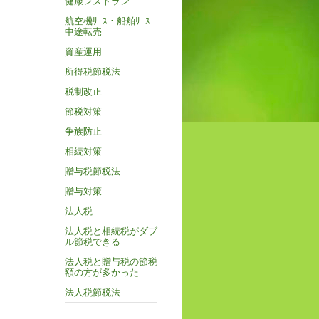
健康レストラン
航空機ﾘｰｽ・船舶ﾘｰｽ
中途転売
資産運用
所得税節税法
税制改正
節税対策
争族防止
相続対策
贈与税節税法
贈与対策
法人税
法人税と相続税がダブ
ル節税できる
法人税と贈与税の節税
額の方が多かった
法人税節税法