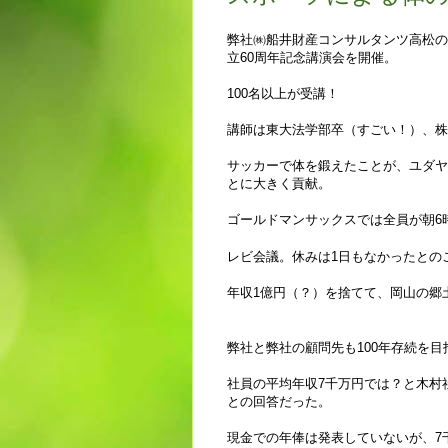
弊社㈱船井財産コンサルタンツ高松の
立60周年記念講演会を開催。
100名以上が受講！
講師は東大法学部卒（すごい！）、株
サッカーで体を鍛えたことが、ユダヤ
とに大きく貢献。
ゴールドマンサックスでは全員が朝6
レビ会議。休みは1日もなかったとの
年収1億円（？）を捨てて、岡山の郷
弊社と弊社の顧問先も100年存続を目
社員の平均年収7千万円では？と木村
との回答だった。
現金での年俸は発表していないが、7