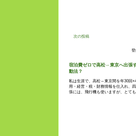
次の投稿
登
宿泊費ゼロで高松⇔東京へ出張
動法？
私は生涯で、高松⇔東京間を年30回×
用・経営・税・財務情報を仕入れ、四
張には、飛行機も使いますが、とても時