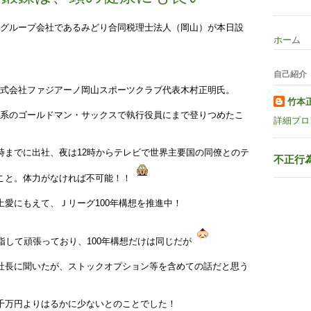
グループ会社であるみどり合同税理士法人（岡山）が本日設
ホーム
自己紹介
式会社ファジアーノ岡山スポーツクラブ代表木村正明氏。
竹本
系のゴールドマン・サックスで執行役員にまで登りつめたこ
詳細プロ
時までに出社、夜は12時からテレビで世界主要国の同僚とのテ
不正行
こと。体力がなければ不可能！！
土愛にもえて、Ｊリーグ100年構想を推進中！
指して頑張っており、100年構想だけは同じだが
社長に聞いたが、ストックオプション等を含めての話だと思う
千万円よりはるかに少ないとのことでした！