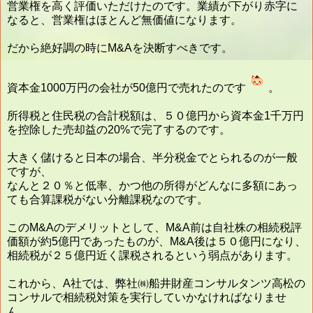
営業権を高く評価いただけたのです。業績が下がり赤字に
なると、営業権はほとんど無価値になります。
だから絶好調の時にM&Aを決断すべきです。
資本金1000万円の会社が50億円で売れたのです
。
所得税と住民税の合計税額は、５０億円から資本金1千万円
を控除した売却益の20%で完了するのです。
大きく儲けると日本の場合、半分税金でとられるのが一般
ですが、
なんと２０％と低率、かつ他の所得がどんなに多額にあっ
ても合算課税がない分離課税なのです。
このM&Aのデメリットとして、M&A前は自社株の相続税評
価額が約5億円であったものが、M&A後は５０億円になり、
相続税が２５億円近く課税されるという弱点があります。
これから、A社では、弊社㈱船井財産コンサルタンツ高松の
コンサルで相続税対策を実行していかなければなりませ
ん。